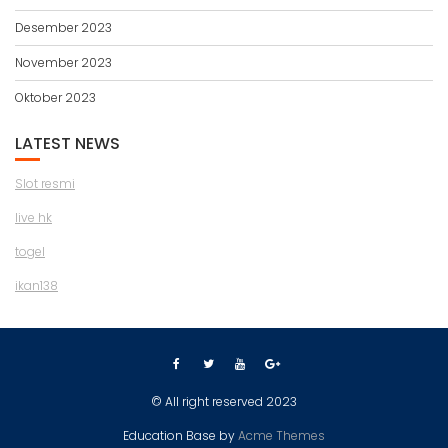
Desember 2023
November 2023
Oktober 2023
LATEST NEWS
Slot resmi
live hk
togel
ikan138
© All right reserved 2023
Education Base by
Acme Themes