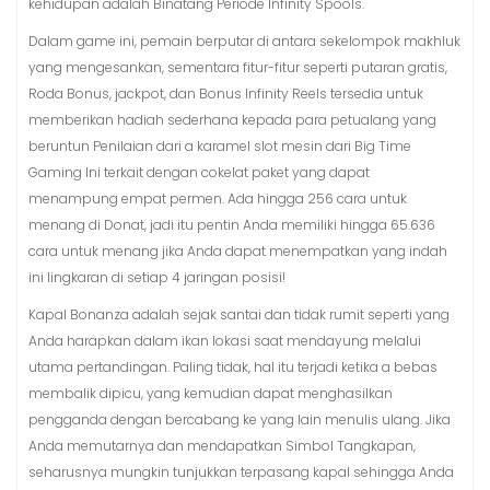
kehidupan adalah Binatang Periode Infinity Spools.
Dalam game ini, pemain berputar di antara sekelompok makhluk
yang mengesankan, sementara fitur-fitur seperti putaran gratis,
Roda Bonus, jackpot, dan Bonus Infinity Reels tersedia untuk
memberikan hadiah sederhana kepada para petualang yang
beruntun Penilaian dari a karamel slot mesin dari Big Time
Gaming Ini terkait dengan cokelat paket yang dapat
menampung empat permen. Ada hingga 256 cara untuk
menang di Donat, jadi itu pentin Anda memiliki hingga 65.636
cara untuk menang jika Anda dapat menempatkan yang indah
ini lingkaran di setiap 4 jaringan posisi!
Kapal Bonanza adalah sejak santai dan tidak rumit seperti yang
Anda harapkan dalam ikan lokasi saat mendayung melalui
utama pertandingan. Paling tidak, hal itu terjadi ketika a bebas
membalik dipicu, yang kemudian dapat menghasilkan
pengganda dengan bercabang ke yang lain menulis ulang. Jika
Anda memutarnya dan mendapatkan Simbol Tangkapan,
seharusnya mungkin tunjukkan terpasang kapal sehingga Anda