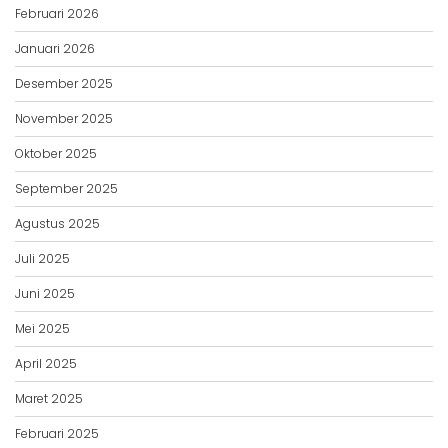
Februari 2026
Januari 2026
Desember 2025
November 2025
Oktober 2025
September 2025
Agustus 2025
Juli 2025
Juni 2025
Mei 2025
April 2025
Maret 2025
Februari 2025