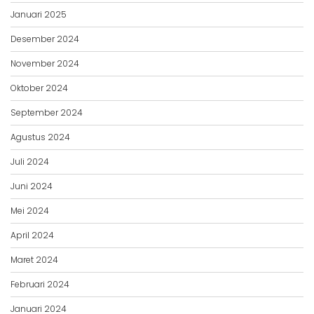
Januari 2025
Desember 2024
November 2024
Oktober 2024
September 2024
Agustus 2024
Juli 2024
Juni 2024
Mei 2024
April 2024
Maret 2024
Februari 2024
Januari 2024