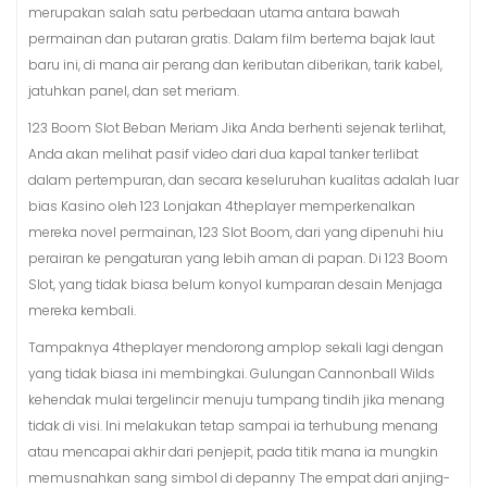
merupakan salah satu perbedaan utama antara bawah
permainan dan putaran gratis. Dalam film bertema bajak laut
baru ini, di mana air perang dan keributan diberikan, tarik kabel,
jatuhkan panel, dan set meriam.
123 Boom Slot Beban Meriam Jika Anda berhenti sejenak terlihat,
Anda akan melihat pasif video dari dua kapal tanker terlibat
dalam pertempuran, dan secara keseluruhan kualitas adalah luar
bias Kasino oleh 123 Lonjakan 4theplayer memperkenalkan
mereka novel permainan, 123 Slot Boom, dari yang dipenuhi hiu
perairan ke pengaturan yang lebih aman di papan. Di 123 Boom
Slot, yang tidak biasa belum konyol kumparan desain Menjaga
mereka kembali.
Tampaknya 4theplayer mendorong amplop sekali lagi dengan
yang tidak biasa ini membingkai. Gulungan Cannonball Wilds
kehendak mulai tergelincir menuju tumpang tindih jika menang
tidak di visi. Ini melakukan tetap sampai ia terhubung menang
atau mencapai akhir dari penjepit, pada titik mana ia mungkin
memusnahkan sang simbol di depanny The empat dari anjing-