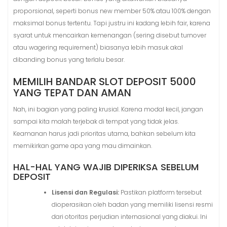
proporsional, seperti bonus new member 50% atau 100% dengan
maksimal bonus tertentu. Tapi justru ini kadang lebih fair, karena
syarat untuk mencairkan kemenangan (sering disebut turnover
atau wagering requirement) biasanya lebih masuk akal
dibanding bonus yang terlalu besar.
MEMILIH BANDAR SLOT DEPOSIT 5000
YANG TEPAT DAN AMAN
Nah, ini bagian yang paling krusial. Karena modal kecil, jangan
sampai kita malah terjebak di tempat yang tidak jelas.
Keamanan harus jadi prioritas utama, bahkan sebelum kita
memikirkan game apa yang mau dimainkan.
HAL-HAL YANG WAJIB DIPERIKSA SEBELUM
DEPOSIT
Lisensi dan Regulasi:
Pastikan platform tersebut
dioperasikan oleh badan yang memiliki lisensi resmi
dari otoritas perjudian internasional yang diakui. Ini