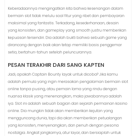
Keberadaannya mengingatkan kita bahwa kesenangan dalam
bermain slot tidak melulu soal fitur yang ribet dan pembayaran
maksimal yang fantastis. Terkadang, kesederhanaan, desain
yang konsisten, dan gameplay yang smooth justru memberikan
kepuasan tersendiri. Dia adalah bukti bahwa sebuah game yang
dirancang dengan baik akan tetap memiliki basis penggemar
setia, bertahun-tahun setelah peluncurannya.
PESAN TERAKHIR DARI SANG KAPTEN
Jadi, apakah Captain Bounty layak untuk dicoba? Jika kamu
adalah pemula yang ingin merasakan pengalaman bermain slot
online tanpa pusing, atau pemain lama yang rindu dengan
nuansa klasik yang menenangkan, maka jawabannya adalah
iya. Slot ini adalah sebuah bagian dari sejarah permainan kasino
online. Dia mungkin tidak akan memberikan kejutan yang
mengguncang dunia, tapi dia akan memberikan petualangan
yang konsisten, menyenangkan, dan penuh dengan pesona
nostalgia. Angkat jangkarnya, atur layar, dan bersiaplah untuk