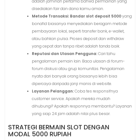
adalah jaminan pertama bahwa permainan yang
disediakan fair dan dana kamu aman.
Metode Transaksi:
Bandar slot deposit 5000
yang
bonafid biasanya menyediakan beragam metode
pembayaran lokal, seperti transfer bank, e-wallet,
atau bahkan pulsa. Proses deposit dan withdraw
yang cepat dan tanpa ribet adalah tanda baik.
Reputasi dan Ulasan Pengguna:
Cari tahu
pengalaman pemain lain. Baca ulasan di forum-
forum diskusi atau grup komunitas. Pengalaman
nyata dari banyak orang biasanya lebih bisa
dipercaya daripada janji manis di website.
Layanan Pelanggan:
Coba tes responsifnya
customer service. Apakah mereka mudah
dihubungi? Apakah responnya membantu? Layanan
yang siap 24 jam adalah nilai plus besar.
STRATEGI BERMAIN SLOT DENGAN
MODAL 5000 RUPIAH