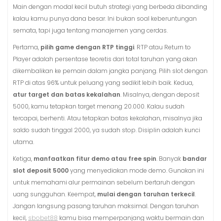
Main dengan modal kecil butuh strategi yang berbeda dibanding
kalau kamu punya dana besar. Ini bukan soal keberuntungan
semata, tapi juga tentang manajemen yang cerdas.
Pertama,
pilih game dengan RTP tinggi
. RTP atau Return to
Player adalah persentase teoretis dari total taruhan yang akan
dikembalikan ke pemain dalam jangka panjang. Pilih slot dengan
RTP di atas 96% untuk peluang yang sedikit lebih baik. Kedua,
atur target dan batas kekalahan
. Misalnya, dengan deposit
5000, kamu tetapkan target menang 20.000. Kalau sudah
tercapai, berhenti. Atau tetapkan batas kekalahan, misalnya jika
saldo sudah tinggal 2000, ya sudah stop. Disiplin adalah kunci
utama.
Ketiga,
manfaatkan fitur demo atau free spin
. Banyak
bandar
slot deposit 5000
yang menyediakan mode demo. Gunakan ini
untuk memahami alur permainan sebelum bertaruh dengan
uang sungguhan. Keempat,
mulai dengan taruhan terkecil
.
Jangan langsung pasang taruhan maksimal. Dengan taruhan
kecil,
sbobet88
kamu bisa memperpanjang waktu bermain dan