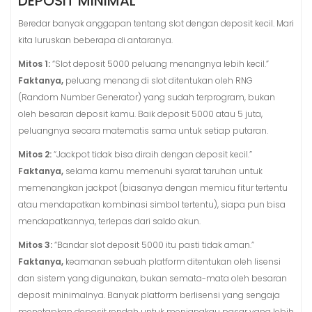
DEPOSIT MINIMAL
Beredar banyak anggapan tentang slot dengan deposit kecil. Mari
kita luruskan beberapa di antaranya.
Mitos 1:
“Slot deposit 5000 peluang menangnya lebih kecil.”
Faktanya,
peluang menang di slot ditentukan oleh RNG
(Random Number Generator) yang sudah terprogram, bukan
oleh besaran deposit kamu. Baik deposit 5000 atau 5 juta,
peluangnya secara matematis sama untuk setiap putaran.
Mitos 2:
“Jackpot tidak bisa diraih dengan deposit kecil.”
Faktanya,
selama kamu memenuhi syarat taruhan untuk
memenangkan jackpot (biasanya dengan memicu fitur tertentu
atau mendapatkan kombinasi simbol tertentu), siapa pun bisa
mendapatkannya, terlepas dari saldo akun.
Mitos 3:
“Bandar slot deposit 5000 itu pasti tidak aman.”
Faktanya,
keamanan sebuah platform ditentukan oleh lisensi
dan sistem yang digunakan, bukan semata-mata oleh besaran
deposit minimalnya. Banyak platform berlisensi yang sengaja
menetapkan deposit rendah untuk menjangkau pasar yang lebih