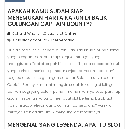
APAKAH KAMU SUDAH SIAP
MENEMUKAN HARTA KARUN DI BALIK
GULUNGAN CAPTAIN BOUNTY?
Richard Wright
Judi Slot Online
situs slot gacor 2026 terpercaya
Dunia slot online itu seperti lautan luas. Ada ribuan pilihan, tema
yang beragam, dan tentu saja, janji keuntungan yang
menggiurkan. Tapi di tengah hiruk-pikuk itu, ada beberapa judul
yang berhasil menjadi legenda, menjadi semacam “patokan”
bagi para pencinta gulungan berputar. Salah satunya adalah
Captain Bounty. Nama ini mungkin sudah tak asing di telinga,
bahkan bagi yang belum pernah memainkannya sekalipun. Tapi
apa sih sebenarnya yang membuat slot bertema bajak laut
klasik ini tetap relevan dan dicari sampai sekarang? Mari kita
berlayar lebih dalam untuk mengungkap rahasianya.
MENGENAL SANG LEGENDA: APA ITU SLOT