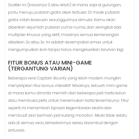
Scatter ini (biasanya 3 atau lebih) di mana saja di gulungan,
pintu menuju putaran gratis akan terbuka. Di mode putaran
gratis inilah keseruan sesungguhnya dimulai. Kamu akan
diberikan sejumlah putaran cuma-cuma, dan seringkali ada
multiplier khusus yang aktif, misalnya semua kemenangan
dikalikan 2x atau 3x. Ini adalah kesempatan emas untuk
mengumpulkan koin tanpa harus mengeluarkan taruhan lagi.
FITUR BONUS ATAU MINI-GAME
(TERGANTUNG VARIAN)
Beberapa versi Captain Bounty yang lebih modern mungkin
menyelipkan fitur bonus interaktif. Misalnya, sebuah mini-game
di mana kamu diminta memilih dari beberapa peti harta karun
atau membuka peta untuk menemukan harta tersembunyi. Fitur
seperti ini menambah lapisan kegembiraan ekstra dan
membuat sesi bermain jadi kurang monoton. Meski tidak selalu
ada di semua versi, kehadirannya selalu disambut dengan
antusias.