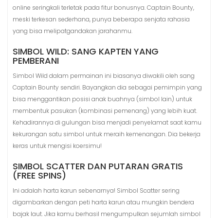
online seringkali terletak pada fitur bonusnya. Captain Bounty,
meski terkesan sederhana, punya beberapa senjata rahasia
yang bisa melipatgandakan jarahanmu.
SIMBOL WILD: SANG KAPTEN YANG
PEMBERANI
Simbol Wild dalam permainan ini biasanya diwakili oleh sang
Captain Bounty sendiri. Bayangkan dia sebagai pemimpin yang
bisa menggantikan posisi anak buahnya (simbol lain) untuk
membentuk pasukan (kombinasi pemenang) yang lebih kuat.
Kehadirannya di gulungan bisa menjadi penyelamat saat kamu
kekurangan satu simbol untuk meraih kemenangan. Dia bekerja
keras untuk mengisi koersimu!
SIMBOL SCATTER DAN PUTARAN GRATIS
(FREE SPINS)
Ini adalah harta karun sebenarnya! Simbol Scatter sering
digambarkan dengan peti harta karun atau mungkin bendera
bajak laut. Jika kamu berhasil mengumpulkan sejumlah simbol