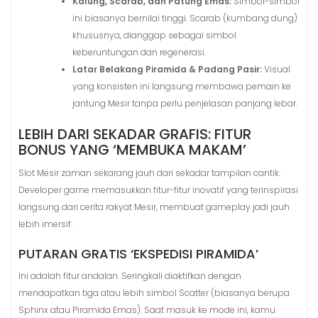
Kalung, Scarab, dan Patung Emas:
Simbol-simbol
ini biasanya bernilai tinggi. Scarab (kumbang dung)
khususnya, dianggap sebagai simbol
keberuntungan dan regenerasi.
Latar Belakang Piramida & Padang Pasir:
Visual
yang konsisten ini langsung membawa pemain ke
jantung Mesir tanpa perlu penjelasan panjang lebar.
LEBIH DARI SEKADAR GRAFIS: FITUR
BONUS YANG ‘MEMBUKA MAKAM’
Slot Mesir zaman sekarang jauh dari sekadar tampilan cantik.
Developer game memasukkan fitur-fitur inovatif yang terinspirasi
langsung dari cerita rakyat Mesir, membuat gameplay jadi jauh
lebih imersif.
PUTARAN GRATIS ‘EKSPEDISI PIRAMIDA’
Ini adalah fitur andalan. Seringkali diaktifkan dengan
mendapatkan tiga atau lebih simbol Scatter (biasanya berupa
Sphinx atau Piramida Emas). Saat masuk ke mode ini, kamu