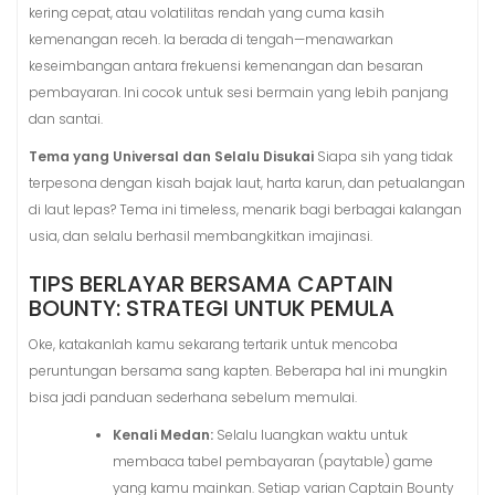
kering cepat, atau volatilitas rendah yang cuma kasih
kemenangan receh. Ia berada di tengah—menawarkan
keseimbangan antara frekuensi kemenangan dan besaran
pembayaran. Ini cocok untuk sesi bermain yang lebih panjang
dan santai.
Tema yang Universal dan Selalu Disukai
Siapa sih yang tidak
terpesona dengan kisah bajak laut, harta karun, dan petualangan
di laut lepas? Tema ini timeless, menarik bagi berbagai kalangan
usia, dan selalu berhasil membangkitkan imajinasi.
TIPS BERLAYAR BERSAMA CAPTAIN
BOUNTY: STRATEGI UNTUK PEMULA
Oke, katakanlah kamu sekarang tertarik untuk mencoba
peruntungan bersama sang kapten. Beberapa hal ini mungkin
bisa jadi panduan sederhana sebelum memulai.
Kenali Medan:
Selalu luangkan waktu untuk
membaca tabel pembayaran (paytable) game
yang kamu mainkan. Setiap varian Captain Bounty