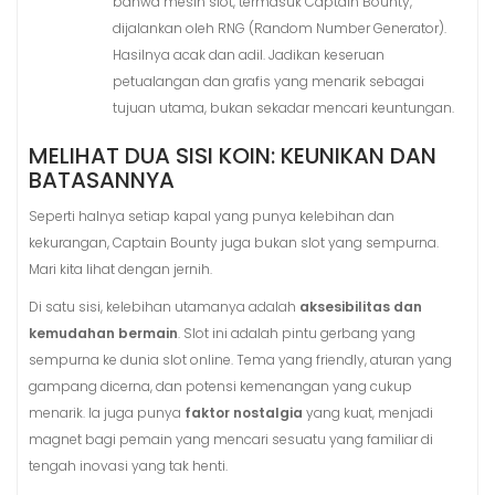
bahwa mesin slot, termasuk Captain Bounty,
dijalankan oleh RNG (Random Number Generator).
Hasilnya acak dan adil. Jadikan keseruan
petualangan dan grafis yang menarik sebagai
tujuan utama, bukan sekadar mencari keuntungan.
MELIHAT DUA SISI KOIN: KEUNIKAN DAN
BATASANNYA
Seperti halnya setiap kapal yang punya kelebihan dan
kekurangan, Captain Bounty juga bukan slot yang sempurna.
Mari kita lihat dengan jernih.
Di satu sisi, kelebihan utamanya adalah
aksesibilitas dan
kemudahan bermain
. Slot ini adalah pintu gerbang yang
sempurna ke dunia slot online. Tema yang friendly, aturan yang
gampang dicerna, dan potensi kemenangan yang cukup
menarik. Ia juga punya
faktor nostalgia
yang kuat, menjadi
magnet bagi pemain yang mencari sesuatu yang familiar di
tengah inovasi yang tak henti.