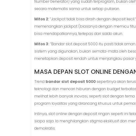
Number Generator) yang sudah terprogram, bukan oleh 
secara matematis sama untuk setiap putaran.
Mitos 2:
“Jackpot tidak bisa diraih dengan deposit kecil.
memenangkan jackpot (biasanya dengan memicu fitur 
bisa mendapatkannya, terlepas dari saldo akun.
Mitos 3:
“Bandar slot deposit 5000 itu pasti tidak aman
sistem yang digunakan, bukan semata-mata oleh besar
menetapkan deposit rendah untuk menjangkau pasar y
MASA DEPAN SLOT ONLINE DENG
Trend
bandar slot deposit 5000
sepertinya akan ter
teknologi dan mencari hiburan dengan budget terbatas, 
melihat lebih banyak inovasi, seperti slot dengan tema
program loyalitas yang dirancang khusus untuk pemain
Intinya, slot online dengan deposit ringan seperti ini
siapa saja. Ia menghilangkan stigma eksklusif dan m
demokratis.