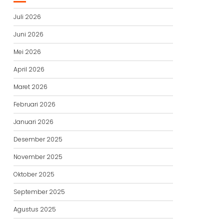
Juli 2026
Juni 2026
Mei 2026
April 2026
Maret 2026
Februari 2026
Januari 2026
Desember 2025
November 2025
Oktober 2025
September 2025
Agustus 2025