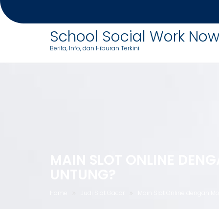
School Social Work No
Berita, Info, dan Hiburan Terkini
Skip
to
content
MAIN SLOT ONLINE DENG
UNTUNG?
Home
Judi Slot Gacor
Main Slot Online dengan M