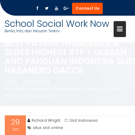
Contact Us
Skip
School Social Work Now
to
Berita, Info, dan Hiburan Terkini
content
BEST PAYING THUNDERKICK
SLOTS HIGHEST RTP > ULASAN
AND PANDUAN INDONESIA SLO
HABANERO GACOR
Home
Slot Indonesia
Best Paying Thunderkick Slots Highest Rtp > Ulasan And Panduan
Indonesia Slot Habanero Gacor
29
Richard Wright
Slot Indonesia
situs slot online
Jan