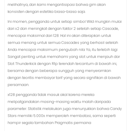
melihatnya, dan kami mengantisipasi bahwa gim akan
konsisten dengan estetika biasa-biasa saja.
Ini momen, pengganda untuk setiap simbol Wild mungkin mulai
dari x2 dan meningkat dengan faktor 2 setelah setiap Cascade,
mencapai maksimal dari 128. Hal ini akan diterapkan untuk
semua menang untuk semua Cascades yang berhasil setelah
Anda mencapai maksimum pengubah nila Ya, itu terlebih lagi
Sangat penting untuk memahami yang slot untuk menjauh dar
Slot Thunderkick dengan Rtp terendah tercantum di bawah ini,
bersama dengan beberapa sungguh yang menyeramkan
dengan teoritis membayar tarif yang secara signifikan di bawah
persamaan.
x128 pengganda tidak masuk akal karena mereka
melipatgandakan masing-masing waktu malah daripada
parameter. Statistik melakukan juga menunjukkan bahwa Candy
Stars memiliki 5.000x memperoleh membatasi, sama seperti
hampir segala tambahan Pragmatis permaina