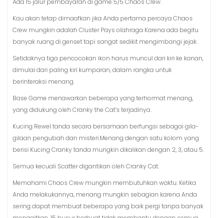
Ada 15 jalur pembayaran di game 5/5 Chaos Crew.
Kau akan tetap dimaafkan jika Anda pertama percaya Chaos
Crew mungkin adalah Cluster Pays olahraga Karena ada begitu
banyak ruang di genset tapi sangat sedikit mengimbangi jejak.
Setidaknya tiga pencocokan ikon harus muncul dari kiri ke kanan,
dimulai dari paling kiri kumparan, dalam rangka untuk
berinteraksi menang.
Base Game menawarkan beberapa yang terhormat menang,
yang didukung oleh Cranky the Cat’s terjadinya.
Kucing Rewel tanda secara bersamaan berfungsi sebagai gila-
gilaan pengubah dan misteri.Menang dengan satu kolom yang
berisi Kucing Cranky tanda mungkin dikalikan dengan 2, 3, atau 5.
Semua kecuali Scatter digantikan oleh Cranky Cat.
Memahami Chaos Crew mungkin membutuhkan waktu. Ketika
Anda melakukannya, menang mungkin sebagian karena Anda
sering dapat membuat beberapa yang baik pergi tanpa banyak
mengaitkan. 15 busur berbuat tidak membantu dengan semua