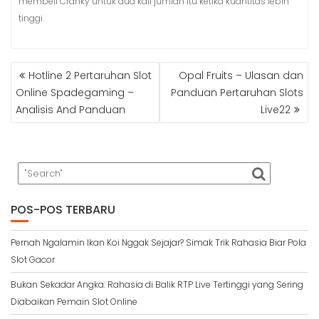
membeli Cranky untuk dua kali jumlah itu ketika kuantitas lebih
tinggi.
NAVIGASI
Hotline 2 Pertaruhan Slot
Opal Fruits – Ulasan dan
POS
Online Spadegaming –
Panduan Pertaruhan Slots
Analisis And Panduan
Live22
POS-POS TERBARU
Pernah Ngalamin Ikan Koi Nggak Sejajar? Simak Trik Rahasia Biar Pola
Slot Gacor
Bukan Sekadar Angka: Rahasia di Balik RTP Live Tertinggi yang Sering
Diabaikan Pemain Slot Online