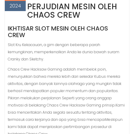
PERJUDIAN MESIN OLEH
2024
CHAOS CREW
IKHTISAR SLOT MESIN OLEH CHAOS
CREW
Slot Kru Kekacauan, a gim dengan beberapa parah
kemungkinan, memperkenalkan Anda ke dunia bawah suram
Cranky dan Sketchy.
Chaos Crew Hacksaw Gaming adalah membelok poin,
menunjukkan bahwa mereka lebih dari sekedar Kubus mereka
aktivitas, dengan banyak lainnya olahraga yang mungkin tidak
berhasil mendapatkan populer momentum dan popularitas.
Pikiran melakukan perjalanan Seperti yang orang anggap
motivasi di belakang Chaos Crew Hacksaw Gaming prinsip.Kami
bisa menceritakan Anda segala sesuatu tentang aktivitas,
termasuk cara kerjanya dan apa yang bisa mencapaiMeskipun
kami tidak dapat menjelaskan pertimbangan prosedur di
belakang Chaos Crew.