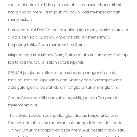
akal budi untuk itu. Tidak gim adalah secara sederhana diberi
hadiah yang memiliki ini jauh mungkin. Mari membedah dan
menjelaskan.
Untuk memulai Free Spins, tempatkan tiga menyebarkan karakter
di atas penjepit 1, 3, dan 5. Anda melakukan menerima 3
berpaling ketika Anda memulai Free Spins.
Mirip dengan fitur Money Train, Spin adalah atur ulang ke 3 setiap
kali tanda muncul di salah satu berputar.
SEBUAH jangkauan ditampilkan sebagai pengganda di atas
masing-masing klip.Cranky dan Sketchy harus ditempatkan di
atas gulungan di bawah dalam rangka untuk meningkat ini.
Chaos Crew memiliki banyak prospektif, jadi kita Tak pernah
meremehkan ia
The catatan adalah cukup diangkat di atas berputar karena
Sketchy adalah secara substansial kurang di hasrat dari pada
Cranky. Untuk mendapatkan gede memukul, pastikan tidak satu