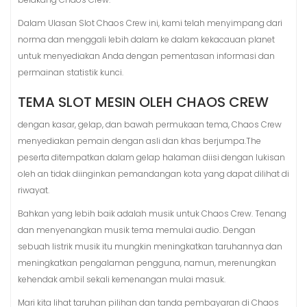
Dalam Ulasan Slot Chaos Crew ini, kami telah menyimpang dari
norma dan menggali lebih dalam ke dalam kekacauan planet
untuk menyediakan Anda dengan pementasan informasi dan
permainan statistik kunci.
TEMA SLOT MESIN OLEH CHAOS CREW
dengan kasar, gelap, dan bawah permukaan tema, Chaos Crew
menyediakan pemain dengan asli dan khas berjumpa.The
peserta ditempatkan dalam gelap halaman diisi dengan lukisan
oleh an tidak diinginkan pemandangan kota yang dapat dilihat di
riwayat.
Bahkan yang lebih baik adalah musik untuk Chaos Crew. Tenang
dan menyenangkan musik tema memulai audio. Dengan
sebuah listrik musik itu mungkin meningkatkan taruhannya dan
meningkatkan pengalaman pengguna, namun, merenungkan
kehendak ambil sekali kemenangan mulai masuk.
Mari kita lihat taruhan pilihan dan tanda pembayaran di Chaos