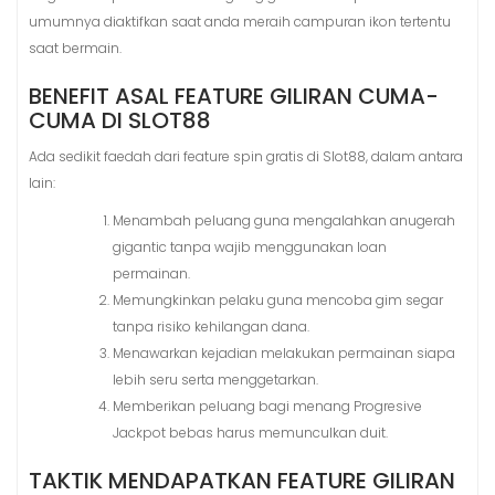
umumnya diaktifkan saat anda meraih campuran ikon tertentu
saat bermain.
BENEFIT ASAL FEATURE GILIRAN CUMA-
CUMA DI SLOT88
Ada sedikit faedah dari feature spin gratis di Slot88, dalam antara
lain:
Menambah peluang guna mengalahkan anugerah
gigantic tanpa wajib menggunakan loan
permainan.
Memungkinkan pelaku guna mencoba gim segar
tanpa risiko kehilangan dana.
Menawarkan kejadian melakukan permainan siapa
lebih seru serta menggetarkan.
Memberikan peluang bagi menang Progresive
Jackpot bebas harus memunculkan duit.
TAKTIK MENDAPATKAN FEATURE GILIRAN