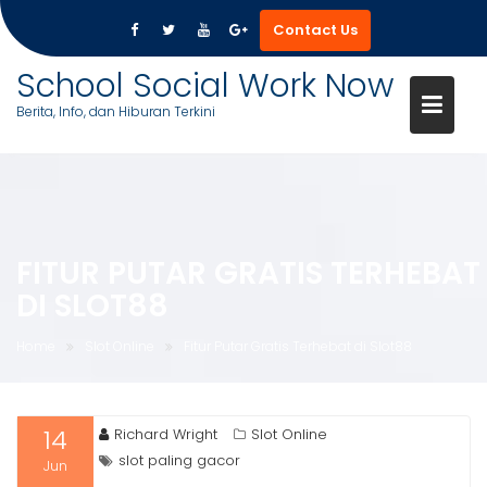
Contact Us
Skip
School Social Work Now
to
Berita, Info, dan Hiburan Terkini
content
FITUR PUTAR GRATIS TERHEBAT
DI SLOT88
Home
Slot Online
Fitur Putar Gratis Terhebat di Slot88
14
Richard Wright
Slot Online
slot paling gacor
Jun