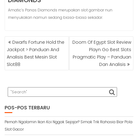
DIAMONDS
Amatic’s Panas Diamonds merupakan slot gambar nun
menyukakan namun sedang biasa-biasa sekadar.
NAVIGASI
Dwarfs Fortune Hold the
Doom Of Egypt Slot Review
POS
Jackpot > Panduan And
Playn Go Best Slots
Analisis Best Mesin Slot
Pragmatic Play – Panduan
Slot88
Dan Analisis
POS-POS TERBARU
Pernah Ngalamin Ikan Koi Nggak Sejajar? Simak Trik Rahasia Biar Pola
Slot Gacor