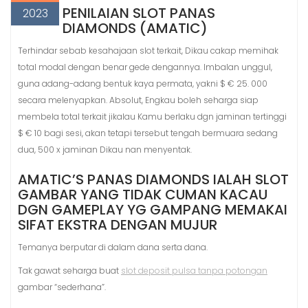
PENILAIAN SLOT PANAS
2023
DIAMONDS (AMATIC)
Terhindar sebab kesahajaan slot terkait, Dikau cakap memihak
total modal dengan benar gede dengannya. Imbalan unggul,
guna adang-adang bentuk kaya permata, yakni $ € 25. 000
secara melenyapkan. Absolut, Engkau boleh seharga siap
membela total terkait jikalau Kamu berlaku dgn jaminan tertinggi
$ € 10 bagi sesi, akan tetapi tersebut tengah bermuara sedang
dua, 500 x jaminan Dikau nan menyentak.
AMATIC’S PANAS DIAMONDS IALAH SLOT
GAMBAR YANG TIDAK CUMAN KACAU
DGN GAMEPLAY YG GAMPANG MEMAKAI
SIFAT EKSTRA DENGAN MUJUR
Temanya berputar di dalam dana serta dana.
Tak gawat seharga buat
slot deposit pulsa tanpa potongan
gambar “sederhana”.