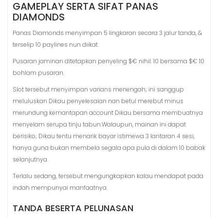
GAMEPLAY SERTA SIFAT PANAS
DIAMONDS
Panas Diamonds menyimpan 5 lingkaran secara 3 jalur tanda, &
terselip 10 paylines nun diikat.
Pusaran jaminan ditetapkan penyeling $€ nihil. 10 bersama $€ 10
bohlam pusaran.
Slot tersebut menyimpan varians menengah; ini sanggup
meluluskan Dikau penyelesaian nan betul merebut minus
merundung kemantapan account Dikau bersama membuatnya
menyelam serupa tinju tabun.Walaupun, mainan ini dapat
berisiko; Dikau tentu menarik bayar istimewa 3 lantaran 4 sesi,
hanya guna bukan membela segala apa pula di dalam 10 babak
selanjutnya.
Terlalu sedang, tersebut mengungkapkan kalau mendapat pada
indah mempunyai manfaatnya.
TANDA BESERTA PELUNASAN