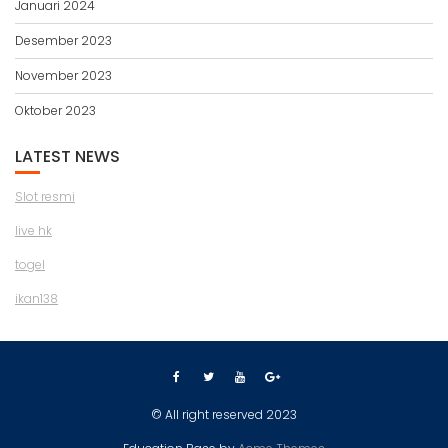
Januari 2024
Desember 2023
November 2023
Oktober 2023
LATEST NEWS
Slot resmi
live hk
togel
ikan138
© All right reserved 2023