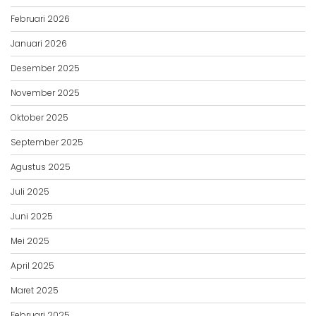
Februari 2026
Januari 2026
Desember 2025
November 2025
Oktober 2025
September 2025
Agustus 2025
Juli 2025
Juni 2025
Mei 2025
April 2025
Maret 2025
Februari 2025