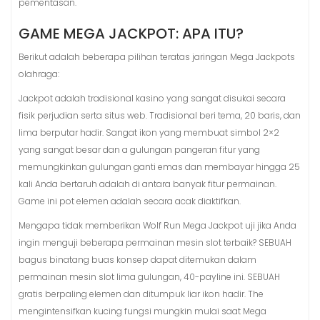
pementasan.
GAME MEGA JACKPOT: APA ITU?
Berikut adalah beberapa pilihan teratas jaringan Mega Jackpots
olahraga:
Jackpot adalah tradisional kasino yang sangat disukai secara
fisik perjudian serta situs web. Tradisional beri tema, 20 baris, dan
lima berputar hadir. Sangat ikon yang membuat simbol 2×2
yang sangat besar dan a gulungan pangeran fitur yang
memungkinkan gulungan ganti emas dan membayar hingga 25
kali Anda bertaruh adalah di antara banyak fitur permainan.
Game ini pot elemen adalah secara acak diaktifkan.
Mengapa tidak memberikan Wolf Run Mega Jackpot uji jika Anda
ingin menguji beberapa permainan mesin slot terbaik? SEBUAH
bagus binatang buas konsep dapat ditemukan dalam
permainan mesin slot lima gulungan, 40-payline ini. SEBUAH
gratis berpaling elemen dan ditumpuk liar ikon hadir. The
mengintensifkan kucing fungsi mungkin mulai saat Mega