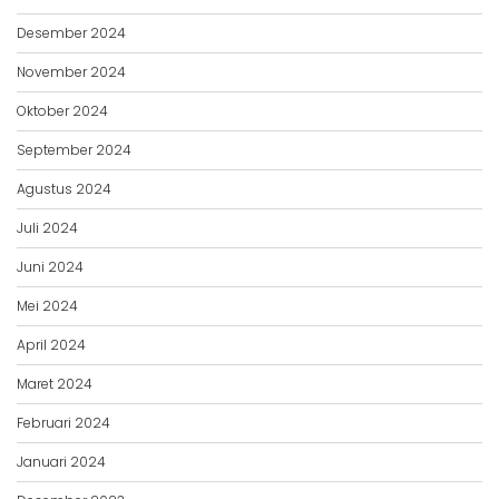
Desember 2024
November 2024
Oktober 2024
September 2024
Agustus 2024
Juli 2024
Juni 2024
Mei 2024
April 2024
Maret 2024
Februari 2024
Januari 2024