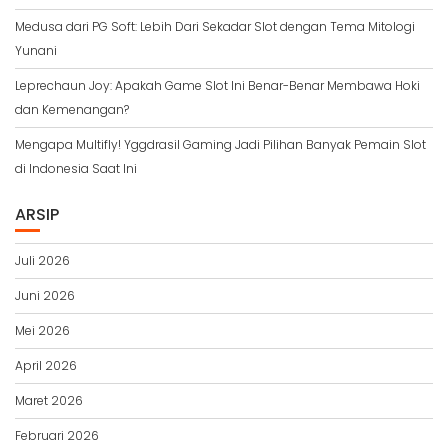
Medusa dari PG Soft: Lebih Dari Sekadar Slot dengan Tema Mitologi
Yunani
Leprechaun Joy: Apakah Game Slot Ini Benar-Benar Membawa Hoki
dan Kemenangan?
Mengapa Multifly! Yggdrasil Gaming Jadi Pilihan Banyak Pemain Slot
di Indonesia Saat Ini
ARSIP
Juli 2026
Juni 2026
Mei 2026
April 2026
Maret 2026
Februari 2026