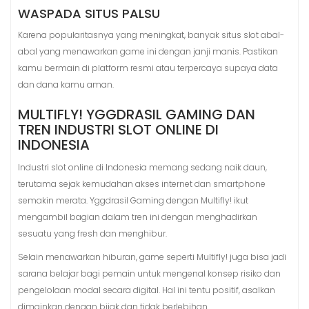
WASPADA SITUS PALSU
Karena popularitasnya yang meningkat, banyak situs slot abal-
abal yang menawarkan game ini dengan janji manis. Pastikan
kamu bermain di platform resmi atau terpercaya supaya data
dan dana kamu aman.
MULTIFLY! YGGDRASIL GAMING DAN
TREN INDUSTRI SLOT ONLINE DI
INDONESIA
Industri slot online di Indonesia memang sedang naik daun,
terutama sejak kemudahan akses internet dan smartphone
semakin merata. Yggdrasil Gaming dengan Multifly! ikut
mengambil bagian dalam tren ini dengan menghadirkan
sesuatu yang fresh dan menghibur.
Selain menawarkan hiburan, game seperti Multifly! juga bisa jadi
sarana belajar bagi pemain untuk mengenal konsep risiko dan
pengelolaan modal secara digital. Hal ini tentu positif, asalkan
dimainkan dengan bijak dan tidak berlebihan.