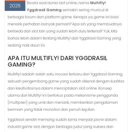
Bicara soal dunia slot online, nama
Multifly!
2026
Yggdrasil Gaming
semakin sering muncul di
berbagai forum dan platform game. Kenapa ya, game ini bisa
menarik perhatian banyak pemain? Apa sih yang membuatnya
berbeda dari slot lain yang sudah lebih dulu terkenal? Yuk, kita
bahas lebih dalam tentang Multifly! dari Yggdrasil Gaming yang
sedang naik daun ini.
APA ITU MULTIFLY! DARI YGGDRASIL
GAMING?
Multifly! adalah salah satu inovasi terbaru dari Yggdrasil Gaming,
sebuah pengembang game yang sudah dikenal dengan kualitas
dan kreativitasnya dalam menciptakan slot online. Konsep
utama dari Multifly! ini berfokus pada mekanisme pengganda
(multiplier) yang unik dan menarik, memberikan pengalaman
bermain yang tidak monoton dan penuh kejutan.
Yggdrasil sendiri memang sudah lama menjadi pionir dalam
industri game slot, dengan berbagai judul yang sukses dan