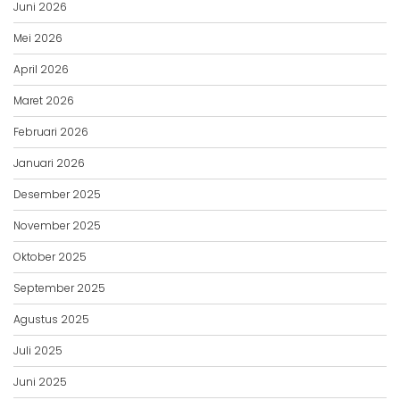
Juni 2026
Mei 2026
April 2026
Maret 2026
Februari 2026
Januari 2026
Desember 2025
November 2025
Oktober 2025
September 2025
Agustus 2025
Juli 2025
Juni 2025