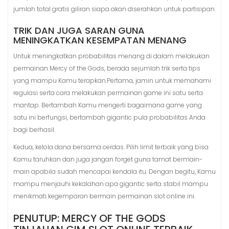
jumlah total gratis giliran siapa akan diserahkan untuk partisipan.
TRIK DAN JUGA SARAN GUNA
MENINGKATKAN KESEMPATAN MENANG
Untuk meningkatkan probabilitas menang di dalam melakukan
permainan Mercy of the Gods, berada sejumlah trik serta tips
yang mampu Kamu terapkan.Pertama, jamin untuk memahami
regulasi serta cara melakukan permainan game ini satu serta
mantap. Bertambah Kamu mengerti bagaimana game yang
satu ini berfungsi, bertambah gigantic pula probabilitas Anda
bagi berhasil.
Kedua, kelola dana bersama cerdas. Pilih limit terbaik yang bisa
Kamu taruhkan dan juga jangan forget guna tamat bermain-
main apabila sudah mencapai kendala itu. Dengan begitu, Kamu
mampu menjauhi kekalahan apa gigantic serta stabil mampu
menikmati kegemparan bermain permainan slot online ini.
PENUTUP: MERCY OF THE GODS