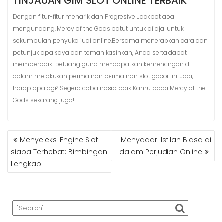
TINJAUAN GIM SLOT ONLINE TERBAIK
Dengan fitur-fitur menarik dan Progresive Jackpot apa
mengundang, Mercy of the Gods patut untuk dijajal untuk
sekumpulan penyuka judi online.Bersama menerapkan cara dan
petunjuk apa saya dan teman kasihkan, Anda serta dapat
memperbaiki peluang guna mendapatkan kemenangan di
dalam melakukan permainan permainan slot gacor ini. Jadi,
harap apalagi? Segera coba nasib baik Kamu pada Mercy of the
Gods sekarang juga!
NAVIGASI
Menyeleksi Engine Slot
Menyadari Istilah Biasa di
POS
siapa Terhebat: Bimbingan
dalam Perjudian Online
Lengkap