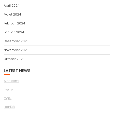
April 2024
Maret 2024
Februari 2024
Januari 2024
Desember 2023
November 2023
Oktober 2023
LATEST NEWS
Slot resmi
live hk
togel
ikan138