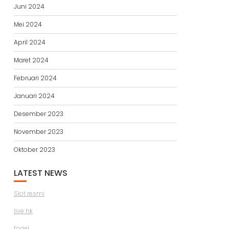
Juni 2024
Mei 2024
April 2024
Maret 2024
Februari 2024
Januari 2024
Desember 2023
November 2023
Oktober 2023
LATEST NEWS
Slot resmi
live hk
togel