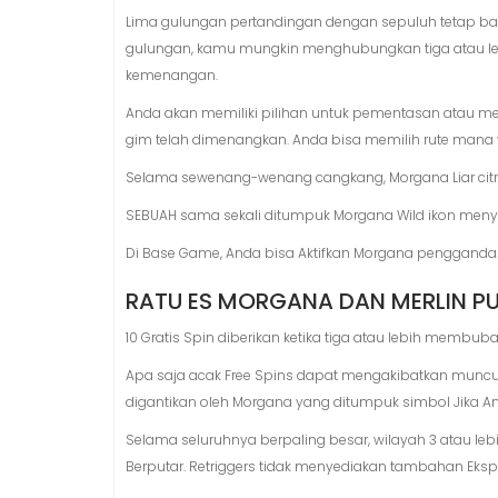
Lima gulungan pertandingan dengan sepuluh tetap baris
gulungan, kamu mungkin menghubungkan tiga atau le
kemenangan.
Anda akan memiliki pilihan untuk pementasan atau
gim telah dimenangkan. Anda bisa memilih rute mana
Selama sewenang-wenang cangkang, Morgana Liar citr
SEBUAH sama sekali ditumpuk Morgana Wild ikon menyebab
Di Base Game, Anda bisa Aktifkan Morgana pengganda
RATU ES MORGANA DAN MERLIN P
10 Gratis Spin diberikan ketika tiga atau lebih membub
Apa saja acak Free Spins dapat mengakibatkan muncu
digantikan oleh Morgana yang ditumpuk simbol Jika A
Selama seluruhnya berpaling besar, wilayah 3 atau 
Berputar. Retriggers tidak menyediakan tambahan Ekspa