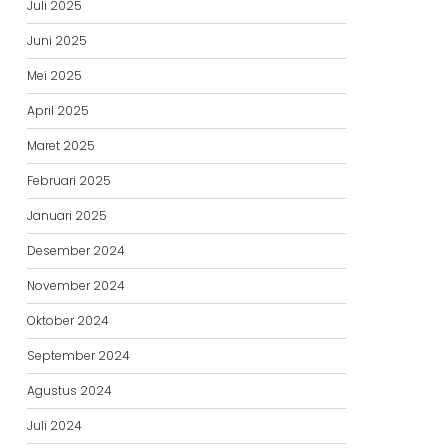
Juli 2025
Juni 2025
Mei 2025
April 2025
Maret 2025
Februari 2025
Januari 2025
Desember 2024
November 2024
Oktober 2024
September 2024
Agustus 2024
Juli 2024