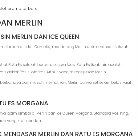
 slot promo terbaru
AN MERLIN
ESIN MERLIN DAN ICE QUEEN
larikan diri dari Camelot, mendorong Merlin untuk mencari seluruh
t Ratu Es setelah berburu secara luas. Ratu Es tidak lain adalah
sidekick Posisi otoritas Arthur, yang mengejutkan Merlin.
 berbahaya dan musuh mematikan, Merlin punya set selain belas kasih.
ATU ES MORGANA
tnya lazim simbol di Merlin dan Ice Queen Morgana. Standard Ace, King,
an yang lebih rendah.
IK MENDASAR MERLIN DAN RATU ES MORGANA