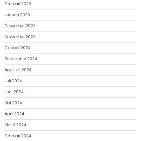
Februari 2025
Januari 2025
Desember 2024
November 2024
Oktober 2024
September 2024
Agustus 2024
Juli 2024
Juni 2024
Mei 2024
April 2024
Maret 2024
Februari 2024