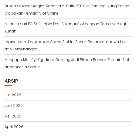
Bukan Sekadar Angka: Rahasia di Balik RTP Live Tertinggi yang Sering
Diabaikan Pemain Slot Online
Medusa dari PG Soft: Lebih Dari Sekadar Slot dengan Tema Mitologi
Yunani
Leprechaun Joy: Apakah Game Slot Ini Benar-Benar Membawa Hoki
dan Kemenangan?
Mengapa Multifly! Yggdrasil Gaming Jadi Pilihan Banyak Pemain Slot
di Indonesia Saat Ini
ARSIP
Juli 2026
Juni 2026
Mei 2026
April 2026