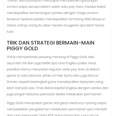
“Giliran”.Bila partisipan mencapai memperoleh gabungan
simbol siapa serupa dalam salah satu pay lines, mereka bakal
mendapatkan kemenangan pantas dengan harga simbol
tersebut. Apabila pelaku mendapatkan lambang Wild ataupun
Sebar, orang-orang itu akan meraih anugerah apa lebih besar
luas.
TRIK DAN STRATEGI BERMAIN-MAIN
PIGGY GOLD
Untuk memperbaiki peluang menang di Piggy Gold, ada
sejumlah trik dan juga taktik apa bisa Engkau pakai. Awal,
pastikan Kamu menyadari regulasi serta pay lines di dalam
game ini satu.Second, utilize ciri Free Spins dan juga Bonus
Games seperti barangkali guna mendapatkan kejayaan yang
lebih banyak luas. Final, kelola kapital Engkau dengan cerdas dan
juga jangan terbawa perasaan ketika melakukan permainan.
Piggy Gold merupakan game slot gacor berbunyi nyaring siapa
menyediakan pengalaman melakukan permainan apa menarik
dan juga menggaet. Serta RTP siapa tinggi dan juga ciri-ciri