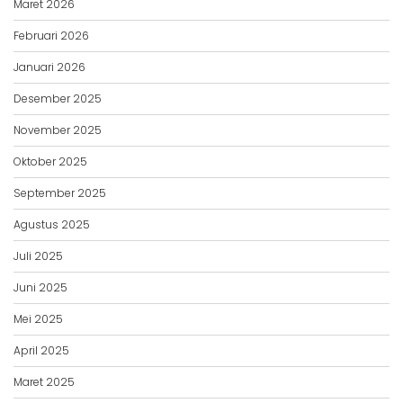
Maret 2026
Februari 2026
Januari 2026
Desember 2025
November 2025
Oktober 2025
September 2025
Agustus 2025
Juli 2025
Juni 2025
Mei 2025
April 2025
Maret 2025