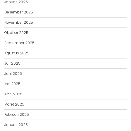
Januari 2026
Desember 2025
November 2025
Oktober 2025
September 2025
Agustus 2025
Juli 2025
Juni 2025
Mei 2025
April 2025
Maret 2025
Februari 2025
Januari 2025