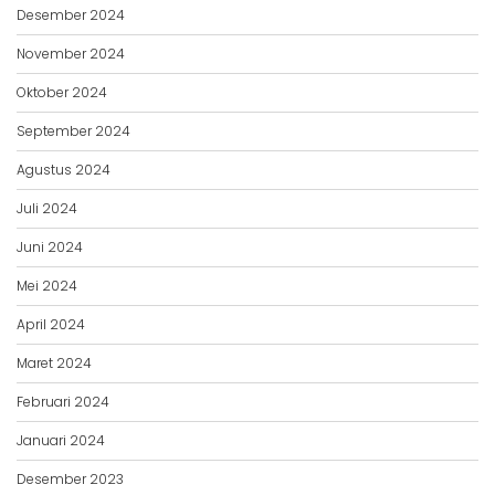
Desember 2024
November 2024
Oktober 2024
September 2024
Agustus 2024
Juli 2024
Juni 2024
Mei 2024
April 2024
Maret 2024
Februari 2024
Januari 2024
Desember 2023