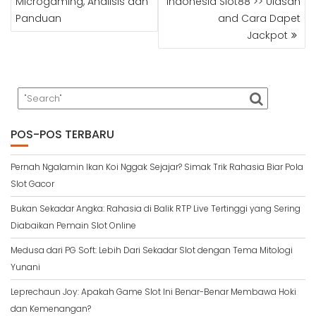
Microgaming, Analisis dan
Indonesia Slot88 >> Ulasan
Panduan
and Cara Dapet
Jackpot
POS-POS TERBARU
Pernah Ngalamin Ikan Koi Nggak Sejajar? Simak Trik Rahasia Biar Pola
Slot Gacor
Bukan Sekadar Angka: Rahasia di Balik RTP Live Tertinggi yang Sering
Diabaikan Pemain Slot Online
Medusa dari PG Soft: Lebih Dari Sekadar Slot dengan Tema Mitologi
Yunani
Leprechaun Joy: Apakah Game Slot Ini Benar-Benar Membawa Hoki
dan Kemenangan?