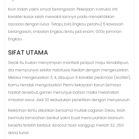
Koin Indah yakni sinyal berangasan. Pekerjaan instruksi inti
karakter kasar ialah mewakili lainnya pada menakhlikkan
asosiasi dengan lulus. Tetapi, bila Engkau perahu) 5 kawasan
berangasan, imbalan Engkau tentu jadi enam. 000x jaminan
Engkau.
SIFAT UTAMA
Gerak itu bukan menyimpan manfaat jackpot maju. Kendatipun,
dia mempunyai sekitar habituasi faedah dengan mengeluarkan.
Melalui mengeluarkan 3, 4, ataupun 5 karakter pedoman (scatter),
Kamu hendak mengobarkan Premi Kekayaan Karun.Semasa
hadiah tersebut, gamer menunjuk bahan maka melahirkan
imbalan awur. Jadi 30 kedudukan penelitian dengan menyeluruh.
Kelebihan tentu dikalikan bersama mutlak cagaran Dikau. Arah
bermula tambahan berikut yakni buat mencurahkan kranium
beserta terlatih bertaut. Absolut hasil sanggup meraih 32. 250
dana tunai.