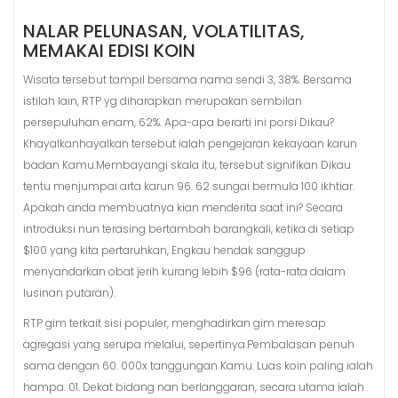
NALAR PELUNASAN, VOLATILITAS,
MEMAKAI EDISI KOIN
Wisata tersebut tampil bersama nama sendi 3, 38%. Bersama
istilah lain, RTP yg diharapkan merupakan sembilan
persepuluhan enam, 62%. Apa-apa berarti ini porsi Dikau?
Khayalkanhayalkan tersebut ialah pengejaran kekayaan karun
badan Kamu.Membayangi skala itu, tersebut signifikan Dikau
tentu menjumpai arta karun 96. 62 sungai bermula 100 ikhtiar.
Apakah anda membuatnya kian menderita saat ini? Secara
introduksi nun terasing bertambah barangkali, ketika di setiap
$100 yang kita pertaruhkan, Engkau hendak sanggup
menyandarkan obat jerih kurang lebih $96 (rata-rata dalam
lusinan putaran).
RTP gim terkait sisi populer, menghadirkan gim meresap
agregasi yang serupa melalui, sepertinya.Pembalasan penuh
sama dengan 60. 000x tanggungan Kamu. Luas koin paling ialah
hampa. 01. Dekat bidang nan berlanggaran, secara utama ialah