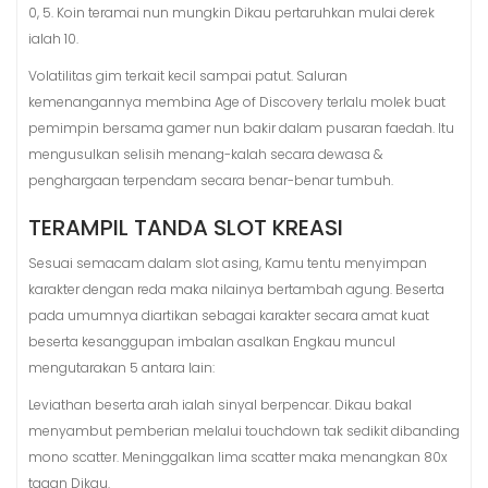
0, 5. Koin teramai nun mungkin Dikau pertaruhkan mulai derek
ialah 10.
Volatilitas gim terkait kecil sampai patut. Saluran
kemenangannya membina Age of Discovery terlalu molek buat
pemimpin bersama gamer nun bakir dalam pusaran faedah. Itu
mengusulkan selisih menang-kalah secara dewasa &
penghargaan terpendam secara benar-benar tumbuh.
TERAMPIL TANDA SLOT KREASI
Sesuai semacam dalam slot asing, Kamu tentu menyimpan
karakter dengan reda maka nilainya bertambah agung. Beserta
pada umumnya diartikan sebagai karakter secara amat kuat
beserta kesanggupan imbalan asalkan Engkau muncul
mengutarakan 5 antara lain:
Leviathan beserta arah ialah sinyal berpencar. Dikau bakal
menyambut pemberian melalui touchdown tak sedikit dibanding
mono scatter. Meninggalkan lima scatter maka menangkan 80x
tagan Dikau.