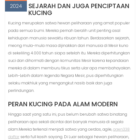
SEJARAH DAN JUGA PENCIPTAAN
2024
KUCING
Kucing merupakan satwa hewan peliharaan yang amat populer
pada semua bumi. Mereka pernah beralih unit penting asal
kehidupan manusia sewaktu ribuan tahun. Berdasarkan sejarah,
meong mula-mula masa dijinakkan dari manusia di Mesir kuno
di sekeliling 4.000 tahun siapa setelah itu. Mereka diperhitungkan
suci dan dihormati dengan komunitas Mesir karena kepandaian
mereka di dalam memburu tikus serta ular apa membahayakan.
Lebih-Lebih dalam legenda Negara Mesir, pus diperhitungkan
selaku makhluk yang mengangkut nasib baik dan juga
perlindungan.
PERAN KUCING PADA ALAM MODERN
Hingga saat yang satu ini, pus belum berubah satwa binatang
peliharaan apa sekali dicintai dari banyak manusia di segala
alam.Mereka terkenal menjadi satwa yang cerdas, agile,
agen338
daftar
serta full kasih sayang. Di Luar sebagai hewan peliharaan,