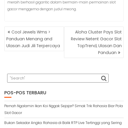
meraih berhasil gigantic dalam bermain-main permainan slot
gacor menggema dengan judul meong.
NAVIGASI
Cool Jewels Wms >
Aloha Cluster Pays Slot
POS
Panduan Menang and
Review Netent Gacor Slot
Ulasan Judi Jili Terpercaya
TopTrend, Ulasan Dan
Panduan
POS-POS TERBARU
Pernah Ngalamin Ikan Koi Nggak Sejajar? Simak Trik Rahasia Biar Pola
Slot Gacor
Bukan Sekadar Angka: Rahasia di Balik RTP Live Tertinggi yang Sering