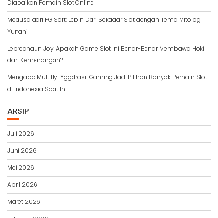
Diabaikan Pemain Slot Online
Medusa dari PG Soft: Lebih Dari Sekadar Slot dengan Tema Mitologi
Yunani
Leprechaun Joy: Apakah Game Slot Ini Benar-Benar Membawa Hoki
dan Kemenangan?
Mengapa Multifly! Yggdrasil Gaming Jadi Pilihan Banyak Pemain Slot
di Indonesia Saat Ini
ARSIP
Juli 2026
Juni 2026
Mei 2026
April 2026
Maret 2026