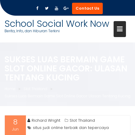
Contact Us
Skip
School Social Work Now
to
Berita, Info, dan Hiburan Terkini
content
SUKSES LUAS BERMAIN GAME
SLOT ONLINE GACOR: ULASAN
TENTANG KUCING
Home
Slot Thailand
Sukses Luas Bermain Game Slot Online Gacor: Ulasan Tentang Kucing
8
Richard Wright
Slot Thailand
situs judi online terbaik dan tepercaya
Jun