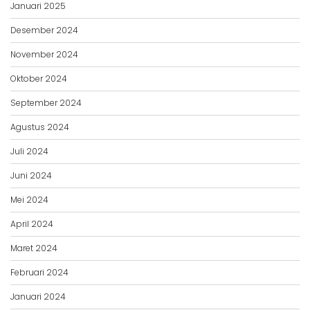
Januari 2025
Desember 2024
November 2024
Oktober 2024
September 2024
Agustus 2024
Juli 2024
Juni 2024
Mei 2024
April 2024
Maret 2024
Februari 2024
Januari 2024