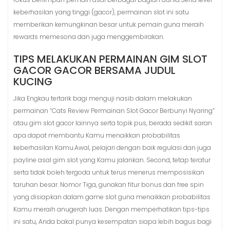
keberhasilan yang tinggi (gacor), permainan slot ini satu
memberikan kemungkinan besar untuk pemain guna meraih
rewards memesona dan juga menggembirakan.
TIPS MELAKUKAN PERMAINAN GIM SLOT
GACOR GACOR BERSAMA JUDUL
KUCING
Jika Engkau tertarik bagi menguji nasib dalam melakukan
permainan “Cats Review Permainan Slot Gacor Berbunyi Nyaring”
atau gim slot gacor lainnya serta topik pus, berada sedikit saran
apa dapat membantu Kamu menaikkan probabilitas
keberhasilan Kamu.Awal, pelajari dengan baik regulasi dan juga
payline asal gim slot yang Kamu jalankan. Second, tetap teratur
serta tidak boleh tergoda untuk terus menerus memposisikan
taruhan besar. Nomor Tiga, gunakan fitur bonus dan free spin
yang disiapkan dalam game slot guna menaikkan probabilitas
Kamu meraih anugerah luas. Dengan memperhatikan tips-tips
ini satu, Anda bakal punya kesempatan siapa lebih bagus bagi