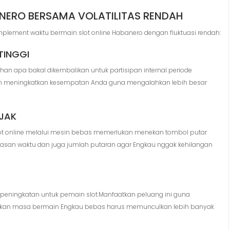
NERO BERSAMA VOLATILITAS RENDAH
plement waktu bermain slot online Habanero dengan fluktuasi rendah:
TINGGI
han apa bakal dikembalikan untuk partisipan internal periode
akan meningkatkan kesempatan Anda guna mengalahkan lebih besar
IJAK
slot online melalui mesin bebas memerlukan menekan tombol putar
atasan waktu dan juga jumlah putaran agar Engkau nggak kehilangan
peningkatan untuk pemain slot.Manfaatkan peluang ini guna
tkan masa bermain Engkau bebas harus memunculkan lebih banyak