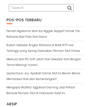
POS-POS TERBARU
Pernah Ngalamin Ikan Koi Nggak Sejajar? Simak Trik
Rahasia Biar Pola Slot Gacor
Bukan Sekadar Angka: Rahasia di Balik RTP Live
Tertinggi yang Sering Diabaikan Pemain Slot Online
Medusa dari PG Soft: Lebih Dari Sekadar Slot dengan
Tema Mitologi Yunani
Leprechaun Joy: Apakah Game Slot Ini Benar-Benar
Membawa Hoki dan Kemenangan?
Mengapa Multifly! Yggdrasil Gaming Jadi Pilihan
Banyak Pemain Slot di Indonesia Saat Ini
ARSIP