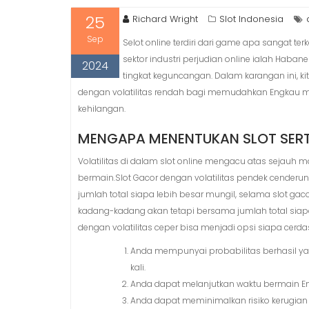
25
Richard Wright
Slot Indonesia
Sep
Selot online terdiri dari game apa sangat t
sektor industri perjudian online ialah Haba
2024
tingkat keguncangan. Dalam karangan ini, 
dengan volatilitas rendah bagi memudahkan Engkau
kehilangan.
MENGAPA MENENTUKAN SLOT SER
Volatilitas di dalam slot online mengacu atas sejauh
bermain.Slot Gacor dengan volatilitas pendek cenderu
jumlah total siapa lebih besar mungil, selama slot gac
kadang-kadang akan tetapi bersama jumlah total siapa 
dengan volatilitas ceper bisa menjadi opsi siapa cerda
Anda mempunyai probabilitas berhasil yan
kali.
Anda dapat melanjutkan waktu bermain En
Anda dapat meminimalkan risiko kerugian