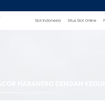
w
Slot Indonesia
Situs Slot Online
 GACOR HABANERO DENGAN KEG
 Habanero dengan Keguncangan Rendah