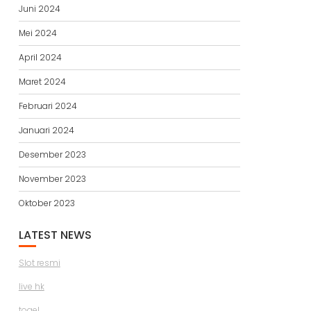
Juni 2024
Mei 2024
April 2024
Maret 2024
Februari 2024
Januari 2024
Desember 2023
November 2023
Oktober 2023
LATEST NEWS
Slot resmi
live hk
togel