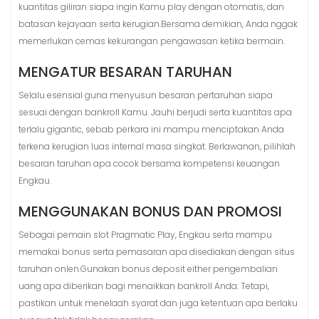
kuantitas giliran siapa ingin Kamu play dengan otomatis, dan
batasan kejayaan serta kerugian.Bersama demikian, Anda nggak
memerlukan cemas kekurangan pengawasan ketika bermain.
MENGATUR BESARAN TARUHAN
Selalu esensial guna menyusun besaran pertaruhan siapa
sesuai dengan bankroll Kamu. Jauhi berjudi serta kuantitas apa
terlalu gigantic, sebab perkara ini mampu menciptakan Anda
terkena kerugian luas internal masa singkat. Berlawanan, pilihlah
besaran taruhan apa cocok bersama kompetensi keuangan
Engkau.
MENGGUNAKAN BONUS DAN PROMOSI
Sebagai pemain slot Pragmatic Play, Engkau serta mampu
memakai bonus serta pemasaran apa disediakan dengan situs
taruhan onlen.Gunakan bonus deposit either pengembalian
uang apa diberikan bagi menaikkan bankroll Anda. Tetapi,
pastikan untuk menelaah syarat dan juga ketentuan apa berlaku