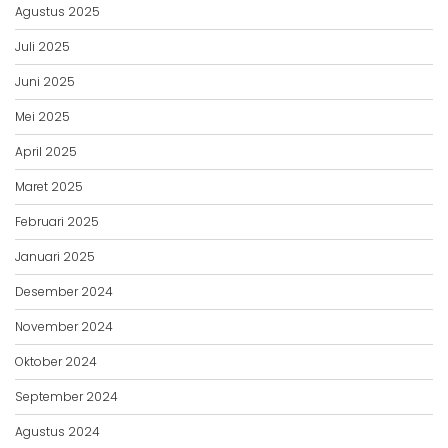
Agustus 2025
Juli 2025
Juni 2025
Mei 2025
April 2025
Maret 2025
Februari 2025
Januari 2025
Desember 2024
November 2024
Oktober 2024
September 2024
Agustus 2024