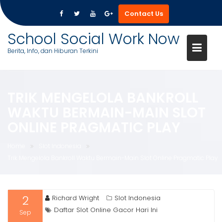
Contact Us
Skip
School Social Work Now
to
Berita, Info, dan Hiburan Terkini
content
TRIK MENGELOLA BANKROLL
WAKTU BERMAIN-MAIN SLOT
ONLINE PRAGMATIC PLAY
Home
Slot Indonesia
Trik Mengelola Bankroll Waktu Bermain-Main Slot Online Pragmatic Play
2
Richard Wright
Slot Indonesia
Daftar Slot Online Gacor Hari Ini
Sep