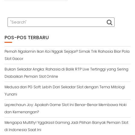
POS-POS TERBARU
Pernah Ngalamin Ikan Koi Nggak Sejajar? Simak Trik Rahasia Biar Pola
Slot Gacor
Bukan Sekadar Angka: Rahasia di Balik RTP Live Tertinggi yang Sering
Diabaikan Pemain Slot Online
Medusa dari PG Soft: Lebih Dari Sekadar Slot dengan Tema Mitologi
Yunani
Leprechaun Joy: Apakah Game Slot Ini Benar-Benar Membawa Hoki
dan Kemenangan?
Mengapa Multifly! Yggdrasil Gaming Jadi Pilihan Banyak Pemain Slot
di Indonesia Saat Ini