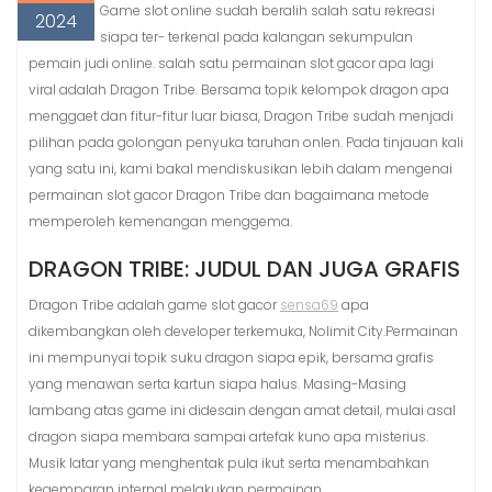
Game slot online sudah beralih salah satu rekreasi
2024
siapa ter- terkenal pada kalangan sekumpulan
pemain judi online. salah satu permainan slot gacor apa lagi
viral adalah Dragon Tribe. Bersama topik kelompok dragon apa
menggaet dan fitur-fitur luar biasa, Dragon Tribe sudah menjadi
pilihan pada golongan penyuka taruhan onlen. Pada tinjauan kali
yang satu ini, kami bakal mendiskusikan lebih dalam mengenai
permainan slot gacor Dragon Tribe dan bagaimana metode
memperoleh kemenangan menggema.
DRAGON TRIBE: JUDUL DAN JUGA GRAFIS
Dragon Tribe adalah game slot gacor
sensa69
apa
dikembangkan oleh developer terkemuka, Nolimit City.Permainan
ini mempunyai topik suku dragon siapa epik, bersama grafis
yang menawan serta kartun siapa halus. Masing-Masing
lambang atas game ini didesain dengan amat detail, mulai asal
dragon siapa membara sampai artefak kuno apa misterius.
Musik latar yang menghentak pula ikut serta menambahkan
kegemparan internal melakukan permainan.