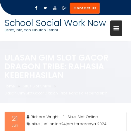
Contact Us
Skip
School Social Work Now
to
Berita, Info, dan Hiburan Terkini
content
ULASAN GIM SLOT GACOR
DRAGON TRIBE: RAHASIA
KEBERHASILAN
Home
Situs Slot Online
Ulasan Gim Slot Gacor Dragon Tribe: Rahasia Keberhasilan
21
Richard Wright
Situs Slot Online
situs judi online24jam terpercaya 2024
Jun