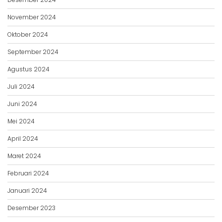
November 2024
Oktober 2024
September 2024
Agustus 2024
Juli 2024
Juni 2024
Mei 2024
April 2024
Maret 2024
Februari 2024
Januari 2024
Desember 2023