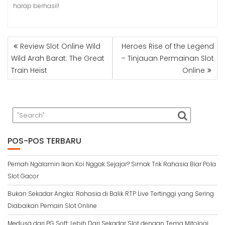
harap berhasil!
NAVIGASI
Review Slot Online Wild
Heroes Rise of the Legend
POS
Wild Arah Barat: The Great
– Tinjauan Permainan Slot
Train Heist
Online
POS-POS TERBARU
Pernah Ngalamin Ikan Koi Nggak Sejajar? Simak Trik Rahasia Biar Pola
Slot Gacor
Bukan Sekadar Angka: Rahasia di Balik RTP Live Tertinggi yang Sering
Diabaikan Pemain Slot Online
Medusa dari PG Soft: Lebih Dari Sekadar Slot dengan Tema Mitologi