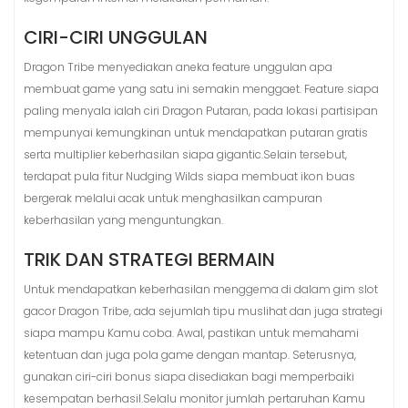
CIRI-CIRI UNGGULAN
Dragon Tribe menyediakan aneka feature unggulan apa
membuat game yang satu ini semakin menggaet. Feature siapa
paling menyala ialah ciri Dragon Putaran, pada lokasi partisipan
mempunyai kemungkinan untuk mendapatkan putaran gratis
serta multiplier keberhasilan siapa gigantic.Selain tersebut,
terdapat pula fitur Nudging Wilds siapa membuat ikon buas
bergerak melalui acak untuk menghasilkan campuran
keberhasilan yang menguntungkan.
TRIK DAN STRATEGI BERMAIN
Untuk mendapatkan keberhasilan menggema di dalam gim slot
gacor Dragon Tribe, ada sejumlah tipu muslihat dan juga strategi
siapa mampu Kamu coba. Awal, pastikan untuk memahami
ketentuan dan juga pola game dengan mantap. Seterusnya,
gunakan ciri-ciri bonus siapa disediakan bagi memperbaiki
kesempatan berhasil.Selalu monitor jumlah pertaruhan Kamu