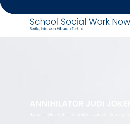
School Social Work No
Berita, Info, dan Hiburan Terkini
Skip
to
content
ANNIHILATOR JUDI JOKE
Home
Situs Slot
Annihilator Judi Joker Gaming Te