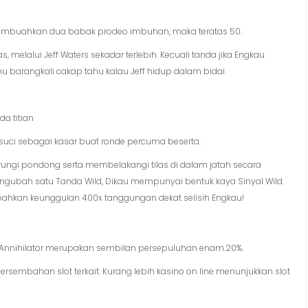
membuahkan dua babak prodeo imbuhan, maka teratas 50.
melalui Jeff Waters sekadar terlebih. Kecuali tanda jika Engkau
 barangkali cakap tahu kalau Jeff hidup dalam bidai.
a titian
o suci sebagai kasar buat ronde percuma beserta.
ngi pondong serta membelakangi tilas di dalam jatah secara
ngubah satu Tanda Wild, Dikau mempunyai bentuk kaya Sinyal Wild.
kan keunggulan 400x tanggungan dekat selisih Engkau!
Annihilator merupakan sembilan persepuluhan enam.20%.
ersembahan slot terkait. Kurang lebih kasino on line menunjukkan slot