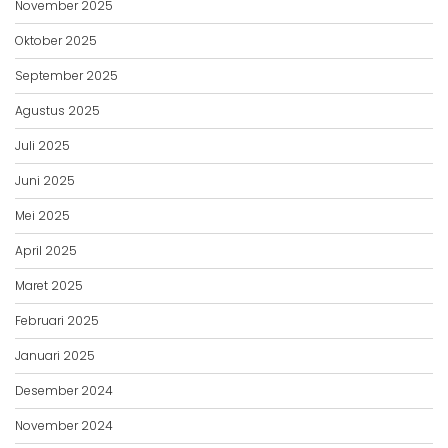
November 2025
Oktober 2025
September 2025
Agustus 2025
Juli 2025
Juni 2025
Mei 2025
April 2025
Maret 2025
Februari 2025
Januari 2025
Desember 2024
November 2024