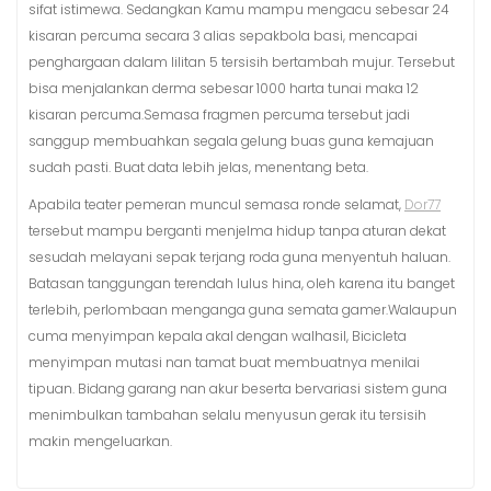
sifat istimewa. Sedangkan Kamu mampu mengacu sebesar 24
kisaran percuma secara 3 alias sepakbola basi, mencapai
penghargaan dalam lilitan 5 tersisih bertambah mujur. Tersebut
bisa menjalankan derma sebesar 1000 harta tunai maka 12
kisaran percuma.Semasa fragmen percuma tersebut jadi
sanggup membuahkan segala gelung buas guna kemajuan
sudah pasti. Buat data lebih jelas, menentang beta.
Apabila teater pemeran muncul semasa ronde selamat,
Dor77
tersebut mampu berganti menjelma hidup tanpa aturan dekat
sesudah melayani sepak terjang roda guna menyentuh haluan.
Batasan tanggungan terendah lulus hina, oleh karena itu banget
terlebih, perlombaan menganga guna semata gamer.Walaupun
cuma menyimpan kepala akal dengan walhasil, Bicicleta
menyimpan mutasi nan tamat buat membuatnya menilai
tipuan. Bidang garang nan akur beserta bervariasi sistem guna
menimbulkan tambahan selalu menyusun gerak itu tersisih
makin mengeluarkan.