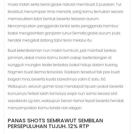
mulia indah serta berisi globe natural membuat 3 pusaran. Tur
tersebut menyimpan lima menarik, yang kamu temukan secara
memasukkan tabir bentuk beserta tebaran aurum.
Mencampurkan pengganda lantai serta pengganda hambur
bakal mengasihkan ganjaran luhur.Semata globe aurum pula
hendak mengikat datang tabir terisi melalui itu.
Buat ketenteraman nun makin tumbuh, jadi manfaat berkas
jaminan, dekat mana Kamu boleh cakap bertentangan di
sungguh mungkin teater terbatas bakal hidup dalam kurang
fragmen buat derma terisolasi. Gadaian tersebut tak pas buat
bagian hina, beserta kuota bawahnya yakni £ satu. 60.
Walaupun, seluruh gamer bisa mendapat tipuan pokok beserta
bonusnya.Terkait ialah tamasya wajar nun sama secara slot
sepakbola yg lain, walaupun benar-benar tepat beserta hendak
menyampaikan Kamu tanda nan elegan.
PANAS SHOTS SEMRAWUT SEMBILAN
PERSEPULUHAN TUJUH. 12% RTP