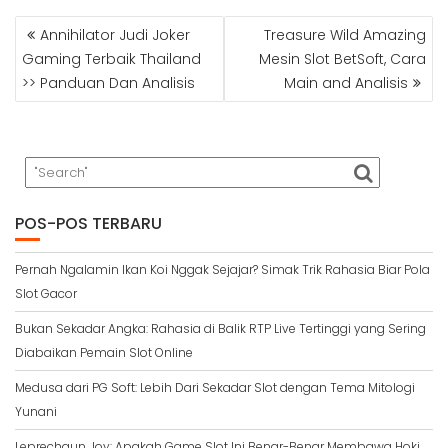
NAVIGASI
Annihilator Judi Joker
Treasure Wild Amazing
POS
Gaming Terbaik Thailand
Mesin Slot BetSoft, Cara
>> Panduan Dan Analisis
Main and Analisis
POS-POS TERBARU
Pernah Ngalamin Ikan Koi Nggak Sejajar? Simak Trik Rahasia Biar Pola
Slot Gacor
Bukan Sekadar Angka: Rahasia di Balik RTP Live Tertinggi yang Sering
Diabaikan Pemain Slot Online
Medusa dari PG Soft: Lebih Dari Sekadar Slot dengan Tema Mitologi
Yunani
Leprechaun Joy: Apakah Game Slot Ini Benar-Benar Membawa Hoki