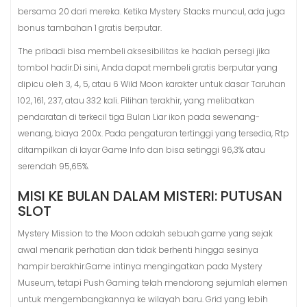
bersama 20 dari mereka. Ketika Mystery Stacks muncul, ada juga
bonus tambahan 1 gratis berputar.
The pribadi bisa membeli aksesibilitas ke hadiah persegi jika
tombol hadir.Di sini, Anda dapat membeli gratis berputar yang
dipicu oleh 3, 4, 5, atau 6 Wild Moon karakter untuk dasar Taruhan
102, 161, 237, atau 332 kali. Pilihan terakhir, yang melibatkan
pendaratan di terkecil tiga Bulan Liar ikon pada sewenang-
wenang, biaya 200x. Pada pengaturan tertinggi yang tersedia, Rtp
ditampilkan di layar Game Info dan bisa setinggi 96,3% atau
serendah 95,65%.
MISI KE BULAN DALAM MISTERI: PUTUSAN
SLOT
Mystery Mission to the Moon adalah sebuah game yang sejak
awal menarik perhatian dan tidak berhenti hingga sesinya
hampir berakhir.Game intinya mengingatkan pada Mystery
Museum, tetapi Push Gaming telah mendorong sejumlah elemen
untuk mengembangkannya ke wilayah baru. Grid yang lebih